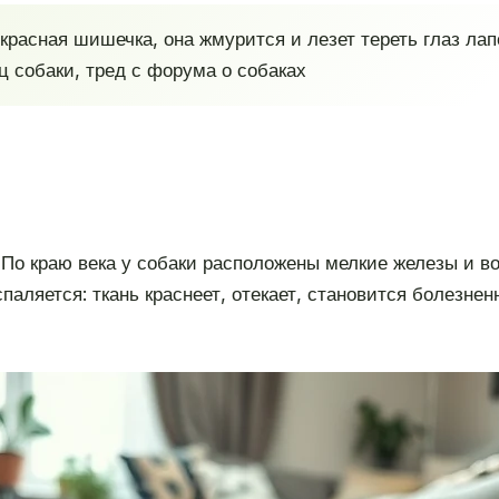
красная шишечка, она жмурится и лезет тереть глаз лапо
 собаки, тред с форума о собаках
 По краю века у собаки расположены мелкие железы и в
паляется: ткань краснеет, отекает, становится болезне