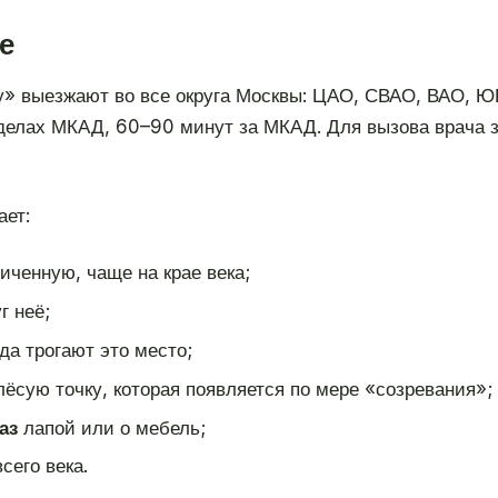
е
» выезжают во все округа Москвы: ЦАО, СВАО, ВАО, 
делах МКАД, 60–90 минут за МКАД. Для вызова врача з
ает:
иченную, чаще на крае века;
г неё;
да трогают это место;
сую точку, которая появляется по мере «созревания»;
аз
лапой или о мебель;
сего века.