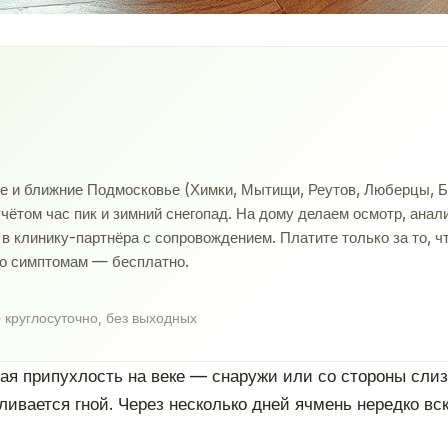
ве и ближние Подмосковье (Химки, Мытищи, Реутов, Люберцы, Б
учётом час пик и зимний снегопад. На дому делаем осмотр, ана
 клинику-партнёра с сопровождением. Платите только за то, ч
по симптомам — бесплатно.
 круглосуточно, без выходных
ая припухлость на веке — снаружи или со стороны слиз
пливается гной. Через несколько дней ячмень нередко вс