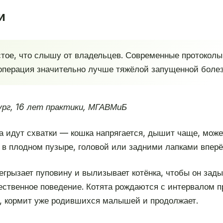
и
стое, что слышу от владельцев. Современные протокол
операция значительно лучше тяжёлой запущенной болез
рг, 16 лет практики, МГАВМиБ
ла идут схватки — кошка напрягается, дышит чаще, може
ще в плодном пузыре, головой или задними лапками впер
егрызает пуповину и вылизывает котёнка, чтобы он зад
тественное поведение. Котята рождаются с интервалом п
т, кормит уже родившихся малышей и продолжает.