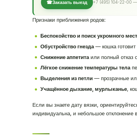
☎
Заказать выезд
+7 (495) 104-22-00 —
Признаки приближения родов:
Беспокойство и поиск укромного мес
Обустройство гнезда
— кошка готовит 
Снижение аппетита
или полный отказ о
Лёгкое снижение температуры тела
пе
Выделения из петли
— прозрачные или
Учащённое дыхание, мурлыканье
, к
Если вы знаете дату вязки, ориентируйтес
индивидуальна, и небольшое отклонение в