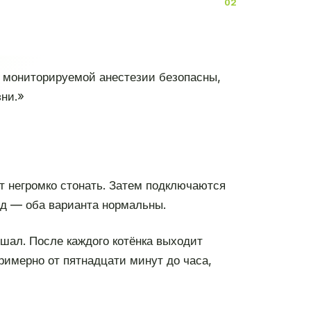
ы мониторируемой анестезии безопасны,
ни.»
т негромко стонать. Затем подключаются
ёд — оба варианта нормальны.
ышал. После каждого котёнка выходит
римерно от пятнадцати минут до часа,