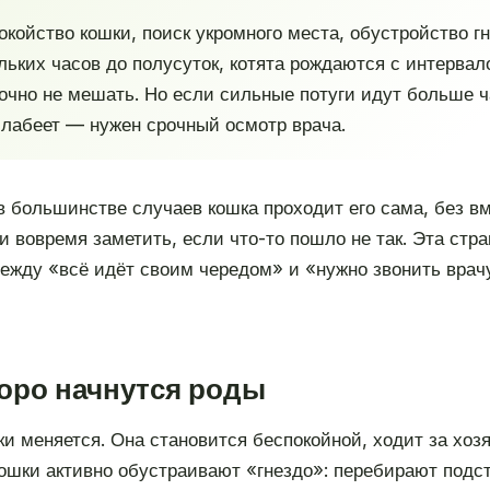
ойство кошки, поиск укромного места, обустройство гн
ольких часов до полусуток, котята рождаются с интерва
очно не мешать. Но если сильные потуги идут больше ч
лабеет — нужен срочный осмотр врача.
в большинстве случаев кошка проходит его сама, без в
и вовремя заметить, если что-то пошло не так. Эта стра
между «всё идёт своим чередом» и «нужно звонить врач
коро начнутся роды
ки меняется. Она становится беспокойной, ходит за хо
ошки активно обустраивают «гнездо»: перебирают подс