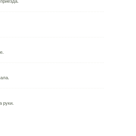
 приезда.
е.
чала.
 руки.