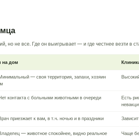
омца
, но не все. Где он выигрывает — и где честнее везти в с
 на дом
Клиник
инимальный — своя территория, запахи, хозяин
Высокий
ом
ет контакта с больными животными в очереди
Есть ри
невакци
рач приезжает к вам, в т.ч. ночью и в праздники
Зависит
ладелец — животное спокойнее, видно реальное
Чаще бе