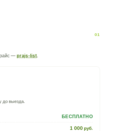
прайс —
prajs-list
.
у до выезда.
БЕСПЛАТНО
1 000 руб.