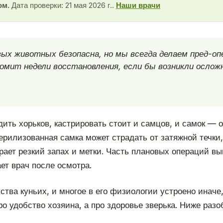
ом.
Дата проверки: 21 мая 2026 г..
Наши врачи
ых животных безопасна, но мы всегда делаем пред-опе
номит недели восстановления, если бы возникли ослож
ить хорьков, кастрировать стоит и самцов, и самок — 
терилизованная самка может страдать от затяжной течки
рает резкий запах и метки. Часть плановых операций в
ет врач после осмотра.
йства куньих, и многое в его физиологии устроено ина
ро удобство хозяина, а про здоровье зверька. Ниже разо