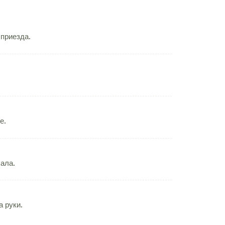
 приезда.
е.
чала.
 руки.