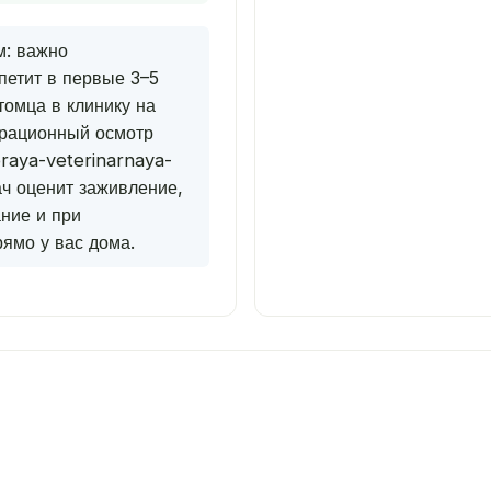
м: важно
петит в первые 3–5
томца в клинику на
ерационный осмотр
oraya-veterinarnaya-
 оценит заживление,
ние и при
ямо у вас дома.