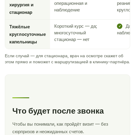
операционная и
реанима
хирургия и
наблюдение
круглос
стационар
Короткий курс — да;
Да —
Тяжёлые
✓
многосуточный
наблюде
круглосуточные
стационар — нет
капельницы
Если случай — для стационара, врач на осмотре скажет об
этом прямо и поможет с маршрутизацией в клинику-партнёра.
Что будет после звонка
Чтобы вы понимали, как пройдёт визит — без
сюрпризов и неожиданных счетов.