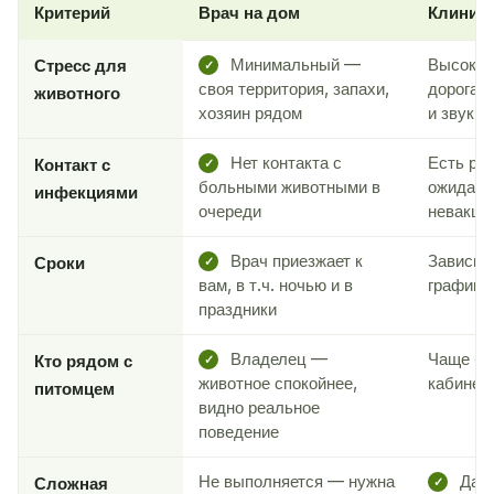
Критерий
Врач на дом
Клиник
Минимальный —
Высокий
Стресс для
✓
своя территория, запахи,
дорога,
животного
хозяин рядом
и звуки
Нет контакта с
Есть рис
Контакт с
✓
больными животными в
ожидани
инфекциями
очереди
невакци
Врач приезжает к
Зависит 
Сроки
✓
вам, в т.ч. ночью и в
графика
праздники
Владелец —
Чаще бе
Кто рядом с
✓
животное спокойнее,
кабинет
питомцем
видно реальное
поведение
Не выполняется — нужна
Да —
Сложная
✓