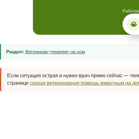
Работае
Раздел:
Ветеринар-терапевт на дом
Если ситуация острая и нужен врач прямо сейчас — теле
странице
скорая ветеринарная помощь животным на до