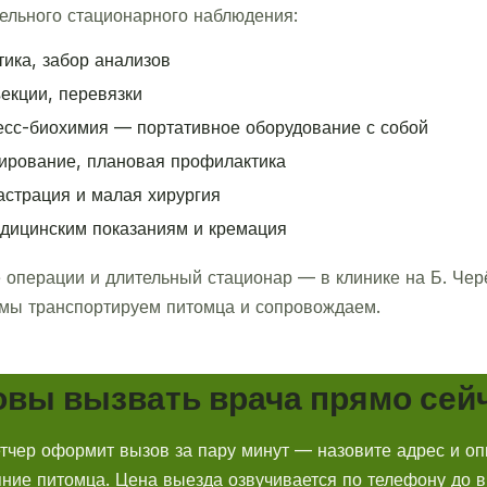
тельного стационарного наблюдения:
тика, забор анализов
екции, перевязки
есс-биохимия — портативное оборудование с собой
ирование, плановая профилактика
астрация и малая хирургия
дицинским показаниям и кремация
операции и длительный стационар — в клинике на Б. Черё
мы транспортируем питомца и сопровождаем.
овы вызвать врача прямо сей
тчер оформит вызов за пару минут — назовите адрес и о
яние питомца. Цена выезда озвучивается по телефону до в