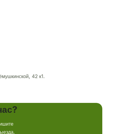
мушкинской, 42 к1.
час?
пишите
ыезда.