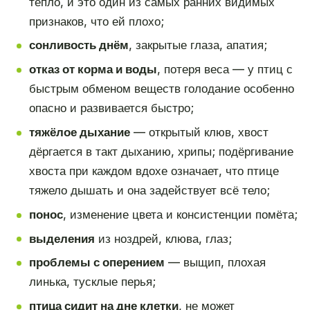
тепло, и это один из самых ранних видимых
признаков, что ей плохо;
сонливость днём
, закрытые глаза, апатия;
отказ от корма и воды
, потеря веса — у птиц с
быстрым обменом веществ голодание особенно
опасно и развивается быстро;
тяжёлое дыхание
— открытый клюв, хвост
дёргается в такт дыханию, хрипы; подёргивание
хвоста при каждом вдохе означает, что птице
тяжело дышать и она задействует всё тело;
понос
, изменение цвета и консистенции помёта;
выделения
из ноздрей, клюва, глаз;
проблемы с оперением
— выщип, плохая
линька, тусклые перья;
птица сидит на дне клетки
, не может