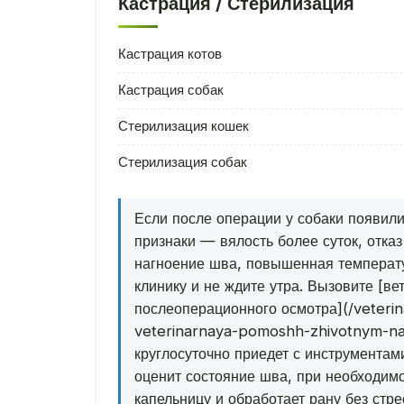
Кастрация / Стерилизация
Кастрация котов
Кастрация собак
Стерилизация кошек
Стерилизация собак
Если после операции у собаки появил
признаки — вялость более суток, отказ
нагноение шва, повышенная температу
клинику и не ждите утра. Вызовите [ве
послеоперационного осмотра](/veterina
veterinarnaya-pomoshh-zhivotnym-na
круглосуточно приедет с инструментам
оценит состояние шва, при необходимо
капельницу и обработает рану без стре