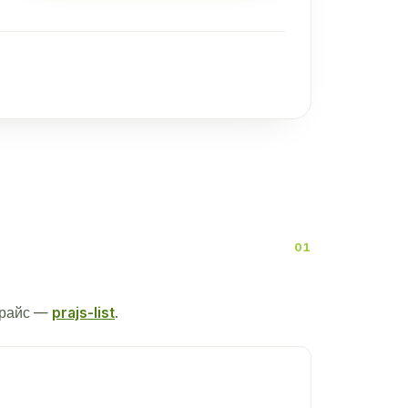
прайс —
prajs-list
.