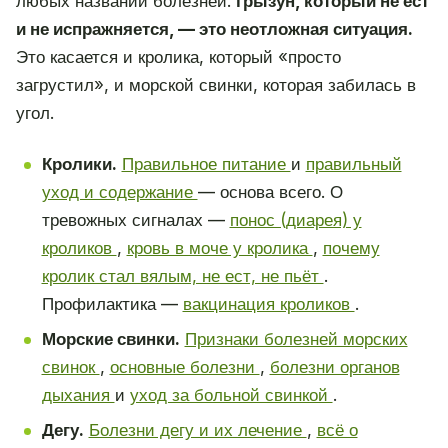
любых названий болезней:
грызун, который не ест
и не испражняется, — это неотложная ситуация.
Это касается и кролика, который «просто
загрустил», и морской свинки, которая забилась в
угол.
Кролики.
Правильное питание
и
правильный
уход и содержание
— основа всего. О
тревожных сигналах —
понос (диарея) у
кроликов
,
кровь в моче у кролика
,
почему
кролик стал вялым, не ест, не пьёт
.
Профилактика —
вакцинация кроликов
.
Морские свинки.
Признаки болезней морских
свинок
,
основные болезни
,
болезни органов
дыхания
и
уход за больной свинкой
.
Дегу.
Болезни дегу и их лечение
,
всё о