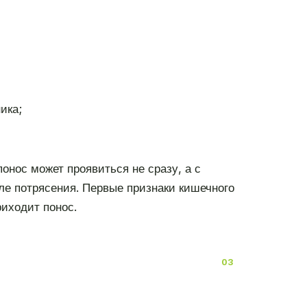
ика;
онос может проявиться не сразу, а с
сле потрясения. Первые признаки кишечного
иходит понос.