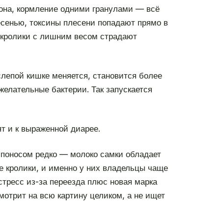
иона, кормление одними гранулами — всё
есенью, токсины плесени попадают прямо в
: кролики с лишним весом страдают
лепой кишке меняется, становится более
елательные бактерии. Так запускается
т и к выраженной диарее.
 поносом редко — молоко самки обладает
 кролики, и именно у них владельцы чаще
 стресс из-за переезда плюс новая марка
мотрит на всю картину целиком, а не ищет