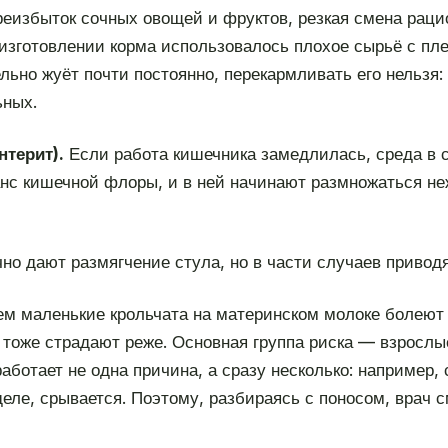
реизбыток сочных овощей и фруктов, резкая смена рац
 изготовлении корма использовалось плохое сырьё с пл
ельно жуёт почти постоянно, перекармливать его нельзя
ьных.
нтерит).
Если работа кишечника замедлилась, среда в с
нс кишечной флоры, и в ней начинают размножаться неж
но дают размягчение стула, но в части случаев приводя
ем маленькие крольчата на материнском молоке болеют
тоже страдают реже. Основная группа риска — взрослые
работает не одна причина, а сразу несколько: например,
деле, срывается. Поэтому, разбираясь с поносом, врач с