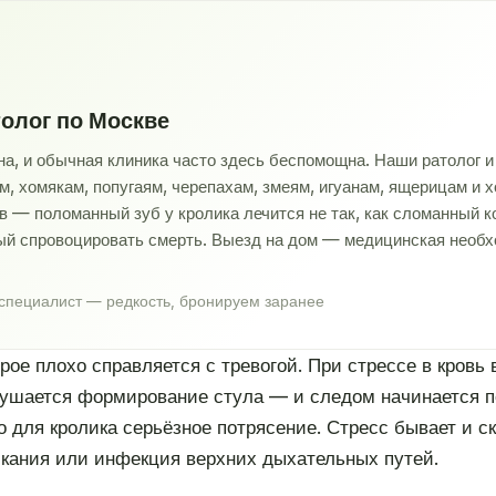
толог по Москве
, и обычная клиника часто здесь беспомощна. Наши ратолог и 
м, хомякам, попугаям, черепахам, змеям, игуанам, ящерицам и 
ов — поломанный зуб у кролика лечится не так, как сломанный 
ый спровоцировать смерть. Выезд на дом — медицинская необх
пециалист — редкость, бронируем заранее
рое плохо справляется с тревогой. При стрессе в кровь
рушается формирование стула — и следом начинается по
 для кролика серьёзное потрясение. Стресс бывает и с
кания или инфекция верхних дыхательных путей.