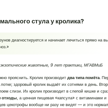
рмального стула у кролика?
унов диагностируется и начинает лечиться прямо на вы
ноз.»
 экзотические животные, 9 лет практики, МГАВМиБ
ажно прояснить. Кролик производит
два типа помёта
. П
 лотке; здоровый кролик выдаёт их сотнями в день. Вт
оем слизи. Их кролик производит в слепой кишке и сра
е отходы
, а ценная пищевая «капсула» с витаминами и 
ев цекотрофы вообще ни разу не видят — и это нормал