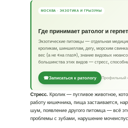
МОСКВА · ЭКЗОТИКА И ГРЫЗУНЫ
Где принимает ратолог и герпе
Экзотические питомцы — отдельная медицина
кроликам, шиншиллам, дегу, морским свинка
вес (а не «на глаз»), знание видовых нюанс
большинства этих видов — стресс, способн
☎
Записаться к ратологу
Профильный с
Стресс.
Кролик — пугливое животное, кото
работу кишечника, пища застаивается, на
шум, появление другого питомца — всё это
проблемы с зубами, нарушение мочеиспус