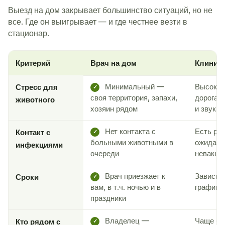
Выезд на дом закрывает большинство ситуаций, но не
все. Где он выигрывает — и где честнее везти в
стационар.
Критерий
Врач на дом
Клиник
Минимальный —
Высокий
Стресс для
✓
своя территория, запахи,
дорога,
животного
хозяин рядом
и звуки
Нет контакта с
Есть рис
Контакт с
✓
больными животными в
ожидани
инфекциями
очереди
невакци
Врач приезжает к
Зависит 
Сроки
✓
вам, в т.ч. ночью и в
графика
праздники
Владелец —
Чаще бе
Кто рядом с
✓