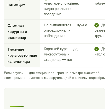
животное спокойнее,
кабинет
питомцем
видно реальное
поведение
Не выполняется — нужна
Да —
Сложная
✓
операционная и
реанима
хирургия и
наблюдение
круглос
стационар
Короткий курс — да;
Да —
Тяжёлые
✓
многосуточный
наблюде
круглосуточные
стационар — нет
капельницы
Если случай — для стационара, врач на осмотре скажет об
этом прямо и поможет с маршрутизацией в клинику-партнёра.