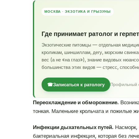
МОСКВА · ЭКЗОТИКА И ГРЫЗУНЫ
Где принимает ратолог и герпе
Экзотические питомцы — отдельная медицина
кроликам, шиншиллам, дегу, морским свинка
вес (а не «на глаз»), знание видовых нюанс
большинства этих видов — стресс, способн
☎
Записаться к ратологу
Профильный с
Переохлаждение и обморожение.
Возника
тонкая. Маленькие крольчата и пожилые ж
Инфекции дыхательных путей.
Насморк, 
бактериальная инфекция, которая без леч