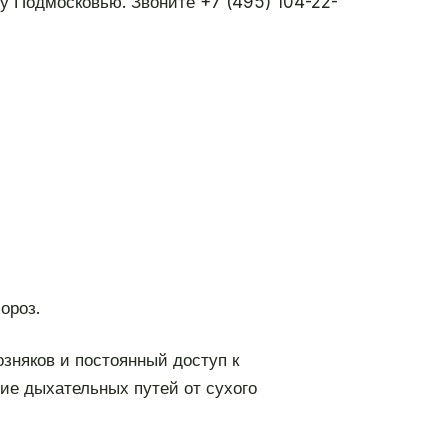
му Подмосковью. Звоните +7 (495) 104-22-
ороз.
озняков и постоянный доступ к
ние дыхательных путей от сухого