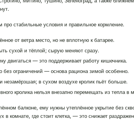
Строгино, Митино, Тушино, Зеленоград, а также ближне
нут.
м про стабильные условия и правильное кормление.
ное от ветра место, но не вплотную к батарее.
ть сухой и тёплой; сырую меняют сразу.
ку двигаться — это поддерживает работу кишечника.
о без ограничений — основа рациона зимой особенно.
и незамёрзшая; в сухом воздухе кролик пьёт больше.
ного кролика нельзя внезапно перемещать из тепла в м
лённом балконе, ему нужны утеплённое укрытие без скв
 в комнате, где стоит клетка, — это снижает раздраже