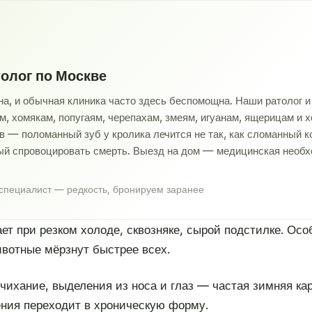
толог по Москве
, и обычная клиника часто здесь беспомощна. Наши ратолог и 
м, хомякам, попугаям, черепахам, змеям, игуанам, ящерицам и 
ов — поломанный зуб у кролика лечится не так, как сломанный 
ый спровоцировать смерть. Выезд на дом — медицинская необх
пециалист — редкость, бронируем заранее
ет при резком холоде, сквозняке, сырой подстилке. Ос
ивотные мёрзнут быстрее всех.
чихание, выделения из носа и глаз — частая зимняя кар
ения переходит в хроническую форму.