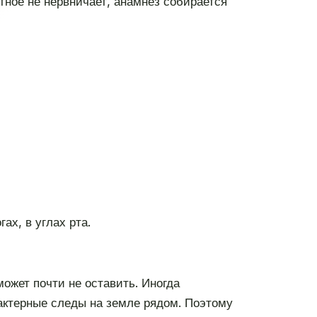
ное не нервничает, анамнез собирается
ах, в углах рта.
ожет почти не оставить. Иногда
актерные следы на земле рядом. Поэтому