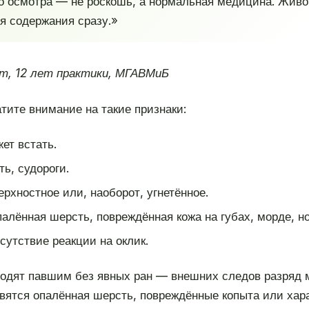
о осмотра — не роскошь, а нормальная медицина. Живот
ия содержания сразу.»
т, 12 лет практики, МГАВМиБ
атите внимание на такие признаки:
ет встать.
ь, судороги.
хностное или, наоборот, угнетённое.
алённая шерсть, повреждённая кожа на губах, морде, ног
сутствие реакции на оклик.
одят павшим без явных ран — внешних следов разряд м
вятся опалённая шерсть, повреждённые копыта или хар