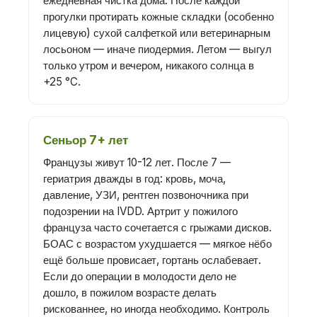
ежедневная чистка дома. После каждой
прогулки протирать кожные складки (особенно
лицевую) сухой салфеткой или ветеринарным
лосьоном — иначе пиодермия. Летом — выгул
только утром и вечером, никакого солнца в
+25 °C.
Сеньор 7+ лет
Французы живут 10-12 лет. После 7 —
гериатрия дважды в год: кровь, моча,
давление, УЗИ, рентген позвоночника при
подозрении на IVDD. Артрит у пожилого
француза часто сочетается с грыжами дисков.
БОАС с возрастом ухудшается — мягкое нёбо
ещё больше провисает, гортань ослабевает.
Если до операции в молодости дело не
дошло, в пожилом возрасте делать
рискованнее, но иногда необходимо. Контроль