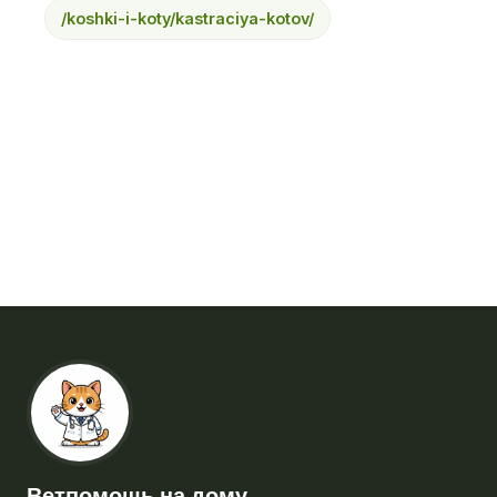
/koshki-i-koty/kastraciya-kotov/
Ветпомощь на дому