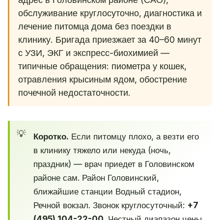
обслуживание круглосуточно, диагностика и
лечение питомца дома без поездки в
клинику. Бригада приезжает за 40–60 минут
с УЗИ, ЭКГ и экспресс-биохимией —
типичные обращения: пиометра у кошек,
отравления крысиным ядом, обострение
почечной недостаточности.
Коротко.
Если питомцу плохо, а везти его
в клинику тяжело или некуда (ночь,
праздник) — врач приедет в Головинском
районе сам. Район Головинский,
ближайшие станции Водный стадион,
Речной вокзал. Звонок круглосуточный:
+7
(495) 104-22-00
. Честный диапазон цены