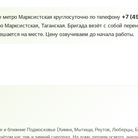
е метро Марксистская круглосуточно по телефону
+7 (4
о Марксистская, Таганская. Бригада везёт с собой пере
шается на месте. Цену озвучиваем до начала работы.
ве и ближние Подмосковье (Химки, Мытищи, Реутов, Люберцы, Б
учётом час пик и зимний снегопад. На дому делаем осмотр, ана