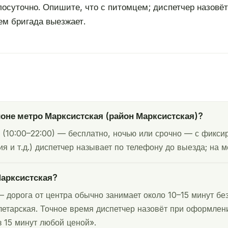
глосуточно. Опишите, что с питомцем; диспетчер назовё
ем бригада выезжает.
йоне метро Марксистская (район Марксистская)?
 (10:00–22:00) — бесплатно, ночью или срочно — с фиксир
я и т.д.) диспетчер называет по телефону до выезда; на м
Марксистская?
 дорога от центра обычно занимает около 10–15 минут бе
летарская. Точное время диспетчер назовёт при оформлении
 15 минут любой ценой».