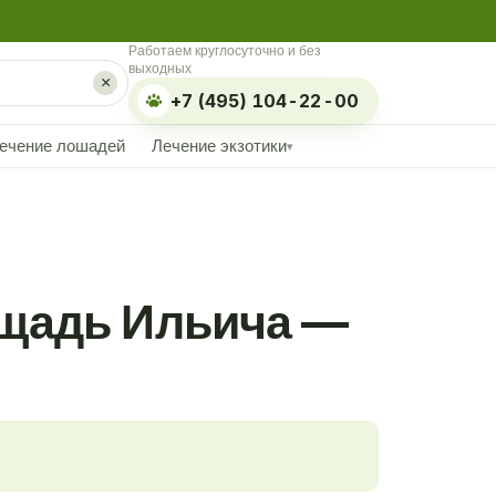
Работаем круглосуточно и без
выходных
×
+7 (495) 104-22-00
ечение лошадей
Лечение экзотики
▾
ощадь Ильича —