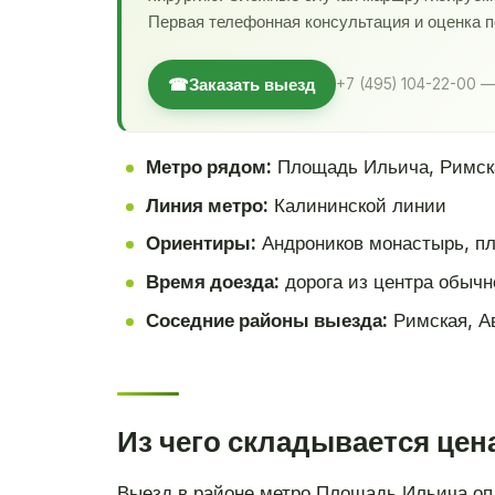
Первая телефонная консультация и оценка 
☎
Заказать выезд
+7 (495) 104-22-00 —
Метро рядом:
Площадь Ильича, Римск
Линия метро:
Калининской линии
Ориентиры:
Андроников монастырь, пл
Время доезда:
дорога из центра обычн
Соседние районы выезда:
Римская, А
Из чего складывается це
Выезд в районе метро Площадь Ильича опл