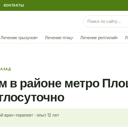
КОНТАКТЫ
Лечение грызунов
Лечение птиц
Лечение рептилий
Л
▾
▾
▾
НАЗАД
ом в районе метро Пл
глосуточно
й врач-терапевт · опыт 12 лет