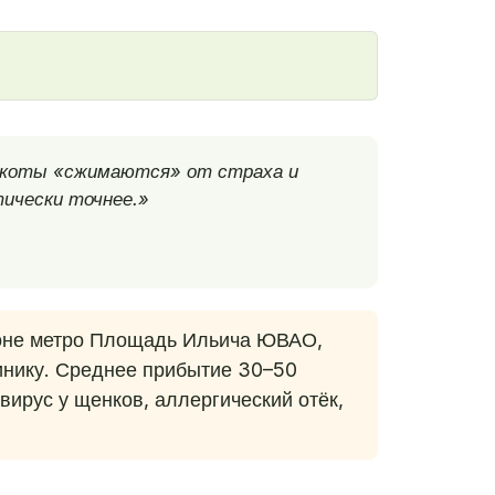
е коты «сжимаются» от страха и
тически точнее.»
йоне метро Площадь Ильича ЮВАО,
линику. Среднее прибытие 30–50
ирус у щенков, аллергический отёк,