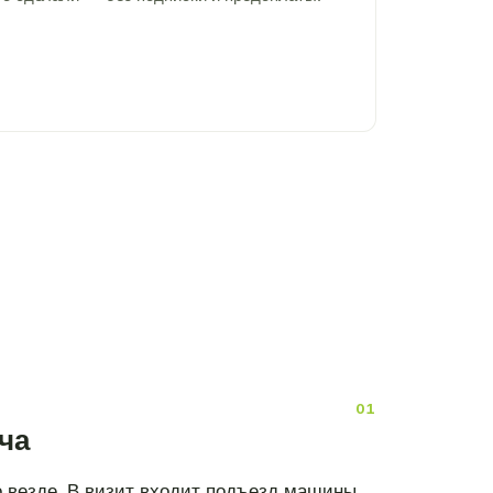
ча
 везде. В визит входит подъезд машины,