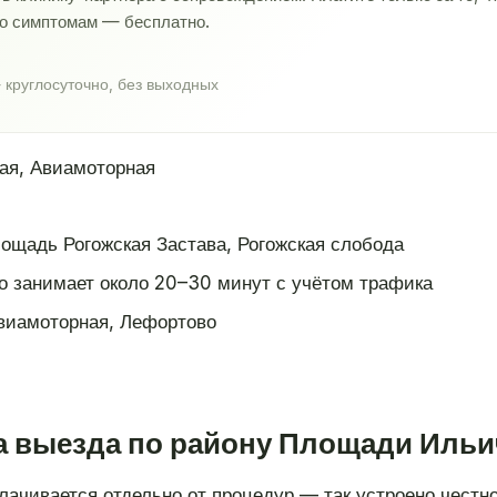
по симптомам — бесплатно.
 круглосуточно, без выходных
ая, Авиамоторная
ощадь Рогожская Застава, Рогожская слобода
о занимает около 20–30 минут с учётом трафика
виамоторная, Лефортово
на выезда по району Площади Ильи
ачивается отдельно от процедур — так устроено честно