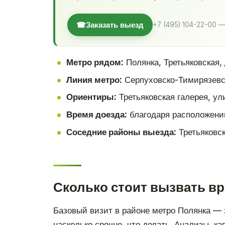
☎
Заказать выезд
+7 (495) 104-22-00 —
Метро рядом:
Полянка, Третьяковская,
Линия метро:
Серпуховско-Тимирязевс
Ориентиры:
Третьяковская галерея, ул
Время доезда:
благодаря расположени
Соседние районы выезда:
Третьяковск
Сколько стоит вызвать вр
Базовый визит в районе метро Полянка — э
насколько срочно, что делать. Анализы, к