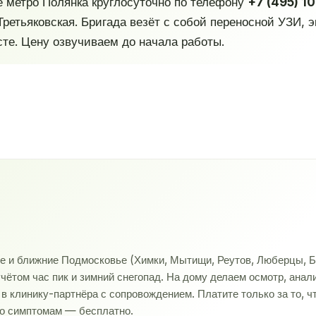
е метро Полянка круглосуточно по телефону
+7 (495) 1
Третьяковская. Бригада везёт с собой переносной УЗИ,
те. Цену озвучиваем до начала работы.
ве и ближние Подмосковье (Химки, Мытищи, Реутов, Люберцы, Б
учётом час пик и зимний снегопад. На дому делаем осмотр, ана
 клинику-партнёра с сопровождением. Платите только за то, ч
по симптомам — бесплатно.