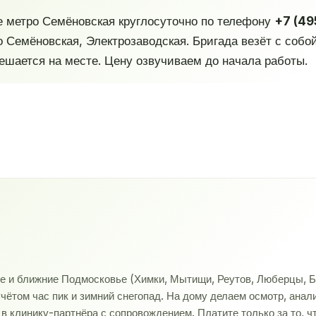
е метро Семёновская круглосуточно по телефону
+7 (49
о Семёновская, Электрозаводская. Бригада везёт с собо
шается на месте. Цену озвучиваем до начала работы.
ве и ближние Подмосковье (Химки, Мытищи, Реутов, Люберцы, Б
учётом час пик и зимний снегопад. На дому делаем осмотр, ана
 клинику-партнёра с сопровождением. Платите только за то, ч