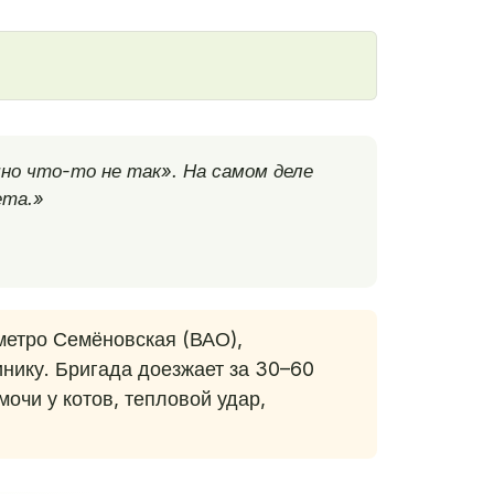
но что-то не так». На самом деле
ета.»
метро Семёновская (ВАО),
инику. Бригада доезжает за 30–60
очи у котов, тепловой удар,