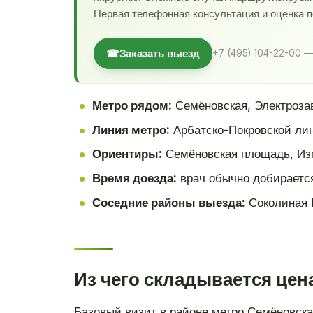
Первая телефонная консультация и оценка 
☎
Заказать выезд
+7 (495) 104-22-00 —
Метро рядом:
Семёновская, Электрозав
Линия метро:
Арбатско-Покровской ли
Ориентиры:
Семёновская площадь, Из
Время доезда:
врач обычно добирается
Соседние районы выезда:
Соколиная 
Из чего складывается цен
Базовый визит в районе метро Семёновска