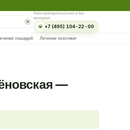
Работаем круглосуточно и без
выходных
×
+7 (495) 104-22-00
ечение лошадей
Лечение экзотики
▾
мёновская —