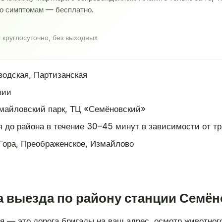
по симптомам — бесплатно.
 круглосуточно, без выходных
одская, Партизанская
нии
майловский парк, ТЦ «Семёновский»
 до района в течение 30–45 минут в зависимости от т
Гора, Преображенское, Измайлово
а выезда по району станции Семён
я — это дорога бригады на ваш адрес, осмотр животного