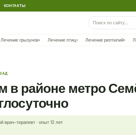
КОНТАКТЫ
Лечение грызунов
Лечение птиц
Лечение рептилий
Л
▾
▾
▾
АЗАД
м в районе метро Се
глосуточно
й врач-терапевт · опыт 12 лет