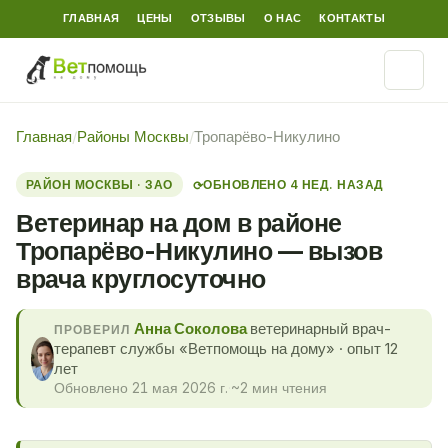
ГЛАВНАЯ
ЦЕНЫ
ОТЗЫВЫ
О НАС
КОНТАКТЫ
Главная
/
Районы Москвы
/
Тропарёво-Никулино
РАЙОН МОСКВЫ · ЗАО
ОБНОВЛЕНО 4 НЕД. НАЗАД
⟳
Ветеринар на дом в районе
Тропарёво-Никулино — вызов
врача круглосуточно
Анна Соколова
ветеринарный врач-
ПРОВЕРИЛ
терапевт службы «Ветпомощь на дому» · опыт 12
лет
Обновлено 21 мая 2026 г.
·
~2 мин чтения