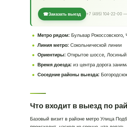
☎
Заказать выезд
+7 (495) 104-22-00 —
Метро рядом:
Бульвар Рокоссовского, 
Линия метро:
Сокольнической линии
Ориентиры:
Открытое шоссе, Лосиный 
Время доезда:
из центра дорога заним
Соседние районы выезда:
Богородское
Что входит в выезд по ра
Базовый визит в районе метро Улица Подбе
происходит, насколько срочно, что делать