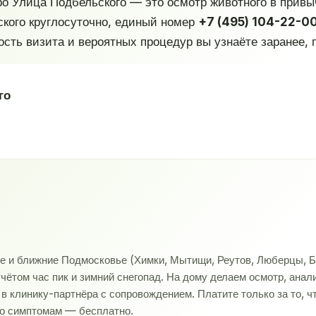
о Улица Подбельского — это осмотр животного в привыч
кого круглосуточно, единый номер
+7 (495) 104-22-0
ость визита и вероятных процедур вы узнаёте заранее, 
го
ве и ближние Подмосковье (Химки, Мытищи, Реутов, Люберцы, Б
учётом час пик и зимний снегопад. На дому делаем осмотр, ана
 клинику-партнёра с сопровождением. Платите только за то, ч
по симптомам — бесплатно.