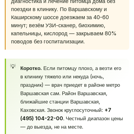
диагностика и лечение питомца дома без
поездки в клинику. По Варшавскому и
Каширскому шоссе доезжаем за 40-60
минут; везём УЗИ-сканер, биохимию,
капельницы, кислород — закрываем 80%
поводов без госпитализации.
Коротко.
Если питомцу плохо, а везти его
в клинику тяжело или некуда (ночь,
праздник) — врач приедет в районе метро
Варшавская сам. Район Варшавская,
ближайшие станции Варшавская,
Каховская. Звонок круглосуточный:
+7
(495) 104-22-00
. Честный диапазон цены
— до выезда, не на месте.