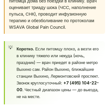
питомца дома без поездки в клинику. Врач
оценивает триаду шока (ЧСС, наполнение
пульса, СНК), проводит инфузионную
терапию и обезболивание по протоколам
WSAVA Global Pain Council.
Коротко.
Если питомцу плохо, а везти его
в клинику тяжело или некуда (ночь,
праздник) — врач приедет в районе метро
Выхино сам. Район Выхино, ближайшие
станции Выхино, Лермонтовский проспект.
Звонок круглосуточный:
+7 (495) 104-22-
00
. Честный диапазон цены — до выезда,
не на месте.