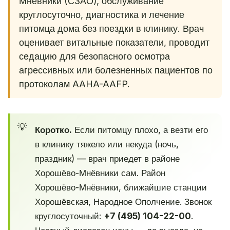
Мнёвники (СЗАО), обслуживание
круглосуточно, диагностика и лечение
питомца дома без поездки в клинику. Врач
оценивает витальные показатели, проводит
седацию для безопасного осмотра
агрессивных или болезненных пациентов по
протоколам AAHA-AAFP.
Коротко.
Если питомцу плохо, а везти его
в клинику тяжело или некуда (ночь,
праздник) — врач приедет в районе
Хорошёво-Мнёвники сам. Район
Хорошёво-Мнёвники, ближайшие станции
Хорошёвская, Народное Ополчение. Звонок
круглосуточный:
+7 (495) 104-22-00
.