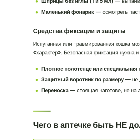
Шприцы без иглы (1 и 5 мл)
— выпаива
Маленький фонарик
— осмотреть пасть
Средства фиксации и защиты
Испуганная или травмированная кошка мож
«характер». Безопасная фиксация нужна и
Плотное полотенце или специальная 
Защитный воротник по размеру
— не 
Переноска
— стоящая наготове, не на 
Чего в аптечке быть НЕ д