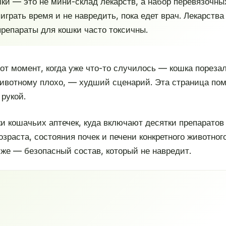
и — это не мини-склад лекарств, а набор перевязочны
грать время и не навредить, пока едет врач. Лекарства
препараты для кошки часто токсичны.
тот момент, когда уже что-то случилось — кошка порезал
животному плохо, — худший сценарий. Эта страница пом
рукой.
ки кошачьих аптечек, куда включают десятки препаратов
озраста, состояния почек и печени конкретного животног
иже — безопасный состав, который не навредит.