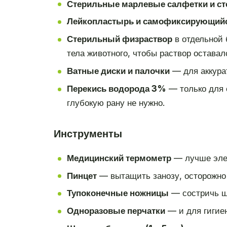
Стерильные марлевые салфетки и ст
Лейкопластырь и самофиксирующийс
Стерильный физраствор
в отдельной 
тела животного, чтобы раствор остава
Ватные диски и палочки
— для аккура
Перекись водорода 3%
— только для о
глубокую рану не нужно.
Инструменты
Медицинский термометр
— лучше элек
Пинцет
— вытащить занозу, осторожно
Тупоконечные ножницы
— состричь ше
Одноразовые перчатки
— и для гигиен