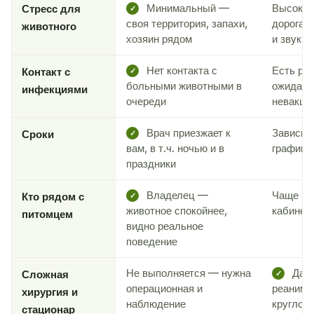
Минимальный —
Высокий
Стресс для
✓
своя территория, запахи,
дорога,
животного
хозяин рядом
и звуки
Нет контакта с
Есть рис
Контакт с
✓
больными животными в
ожидани
инфекциями
очереди
невакци
Врач приезжает к
Зависит 
Сроки
✓
вам, в т.ч. ночью и в
графика
праздники
Владелец —
Чаще бе
Кто рядом с
✓
животное спокойнее,
кабинет
питомцем
видно реальное
поведение
Не выполняется — нужна
Да —
Сложная
✓
операционная и
реанима
хирургия и
наблюдение
круглос
стационар