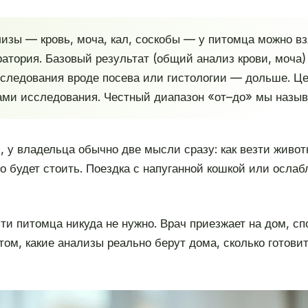
зы — кровь, моча, кал, соскобы — у питомца можно взя
атория. Базовый результат (общий анализ крови, моча) 
следования вроде посева или гистологии — дольше. Це
сами исследования. Честный диапазон «от–до» мы назыв
, у владельца обычно две мысли сразу: как везти живот
это будет стоить. Поездка с напуганной кошкой или осла
ти питомца никуда не нужно. Врач приезжает на дом, с
ом, какие анализы реально берут дома, сколько готовит