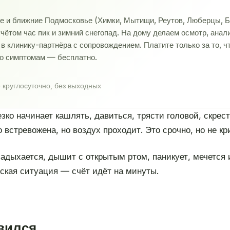
ве и ближние Подмосковье (Химки, Мытищи, Реутов, Люберцы, Б
учётом час пик и зимний снегопад. На дому делаем осмотр, ана
 клинику-партнёра с сопровождением. Платите только за то, ч
по симптомам — бесплатно.
 круглосуточно, без выходных
резко начинает кашлять, давиться, трясти головой, скрес
 встревожена, но воздух проходит. Это срочно, но не кр
 задыхается, дышит с открытым ртом, паникует, мечется 
ская ситуация — счёт идёт на минуты.
авился