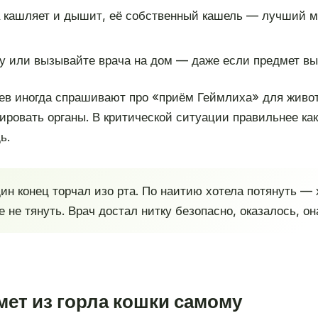
 кашляет и дышит, её собственный кашель — лучший м
ку или вызывайте врача на дом — даже если предмет в
ев иногда спрашивают про «приём Геймлиха» для живот
ировать органы. В критической ситуации правильнее ка
ь.
дин конец торчал изо рта. По наитию хотела потянуть —
 не тянуть. Врач достал нитку безопасно, оказалось, он
ет из горла кошки самому