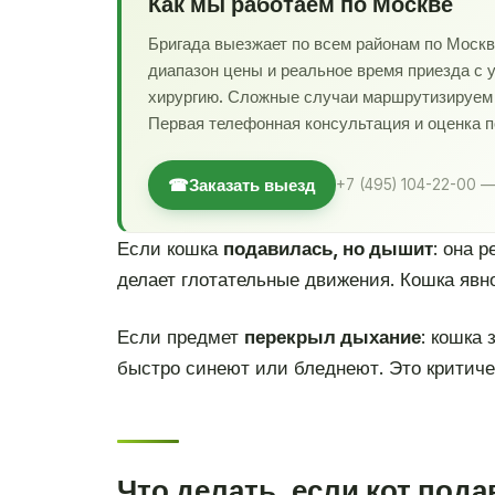
Как мы работаем по Москве
Бригада выезжает по всем районам по Моск
диапазон цены и реальное время приезда с 
хирургию. Сложные случаи маршрутизируем в
Первая телефонная консультация и оценка 
☎
Заказать выезд
+7 (495) 104-22-00 —
Если кошка
подавилась, но дышит
: она 
делает глотательные движения. Кошка явно
Если предмет
перекрыл дыхание
: кошка
быстро синеют или бледнеют. Это критиче
Что делать, если кот под