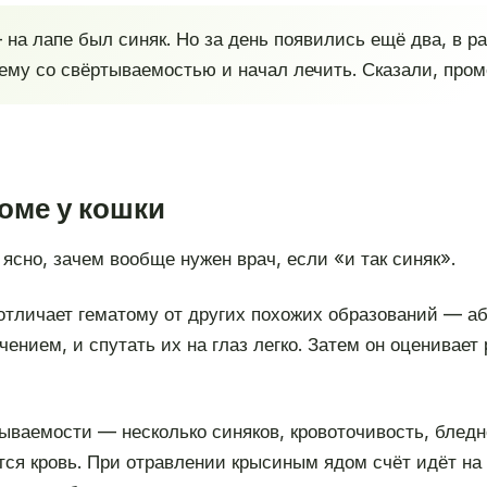
на лапе был синяк. Но за день появились ещё два, в ра
лему со свёртываемостью и начал лечить. Сказали, про
томе у кошки
ясно, зачем вообще нужен врач, если «и так синяк».
отличает гематому от других похожих образований — абс
нием, и спутать их на глаз легко. Затем он оценивает
ываемости — несколько синяков, кровоточивость, бледн
ется кровь. При отравлении крысиным ядом счёт идёт на