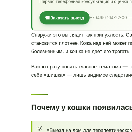
Первая телефонная консультация и оценка 
☎
Заказать выезд
+7 (495) 104-22-00 —
Снаружи это выглядит как припухлость. Св
становится плотнее. Кожа над ней может п
болезненным, и кошка не даёт его трогать.
Важно сразу понять главное: гематома — э
себе «шишка» — лишь видимое следствие,
Почему у кошки появилас
«Выезд на дом для терапевтическог