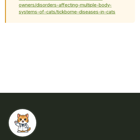
owners/disorders-affecting-multiple-body-
systems-of-cats/tickborne-diseases-in-cats