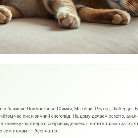
ве и ближние Подмосковье (Химки, Мытищи, Реутов, Люберцы, Б
учётом час пик и зимний снегопад. На дому делаем осмотр, ана
 клинику-партнёра с сопровождением. Платите только за то, ч
по симптомам — бесплатно.