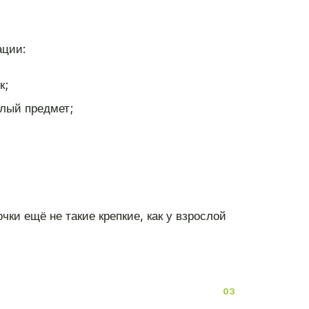
ации:
к;
лый предмет;
чки ещё не такие крепкие, как у взрослой