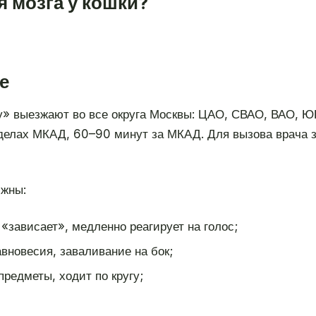
я мозга у кошки?
е
» выезжают во все округа Москвы: ЦАО, СВАО, ВАО, 
делах МКАД, 60–90 минут за МКАД. Для вызова врача з
лжны:
«зависает», медленно реагирует на голос;
авновесия, заваливание на бок;
редметы, ходит по кругу;