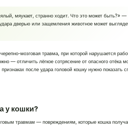
вялый, мяукает, странно ходит. Что это может быть?» 
удара дверью или защемления животное может выглядеть
 черепно-мозговая травма, при которой нарушается рабо
ожно — отличить лёгкое сотрясение от опасного отёка м
 признаках после удара головой кошку нужно показать 
а у кошки?
зговым травмам — повреждениям, которые кошка получае