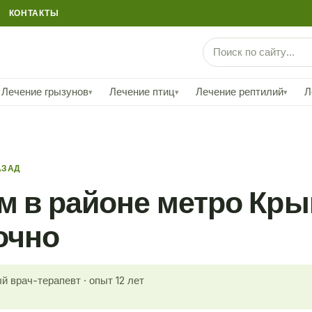
КОНТАКТЫ
Лечение грызунов
Лечение птиц
Лечение рептилий
Л
▾
▾
▾
АЗАД
ом в районе метро Кр
очно
й врач-терапевт · опыт 12 лет