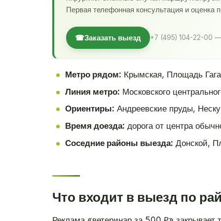
Первая телефонная консультация и оценка 
☎
Заказать выезд
+7 (495) 104-22-00 —
Метро рядом:
Крымская, Площадь Гага
Линия метро:
Московского центральног
Ориентиры:
Андреевские пруды, Неску
Время доезда:
дорога от центра обычн
Соседние районы выезда:
Донской, Пл
Что входит в выезд по ра
Реклама «ветеринар за 500 ₽» закрывает 