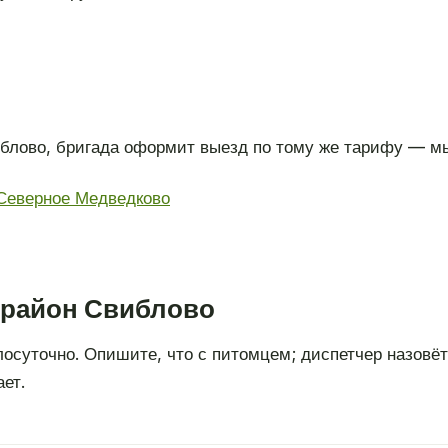
иблово, бригада оформит выезд по тому же тарифу — м
Северное Медведково
в район Свиблово
глосуточно. Опишите, что с питомцем; диспетчер назовё
ет.