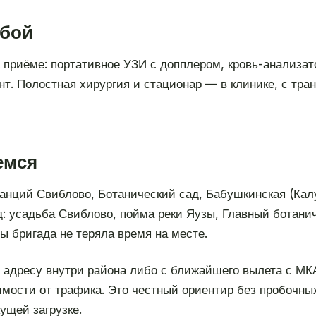
обой
на приёме: портативное УЗИ с допплером, кровь-анализа
т. Полостная хирургия и стационар — в клинике, с тра
емся
анций Свиблово, Ботанический сад, Бабушкинская (Кал
: усадьба Свиблово, пойма реки Яузы, Главный ботани
бы бригада не теряла время на месте.
 адресу внутри района либо с ближайшего вылета с МК
имости от трафика. Это честный ориентир без пробочны
ущей загрузке.