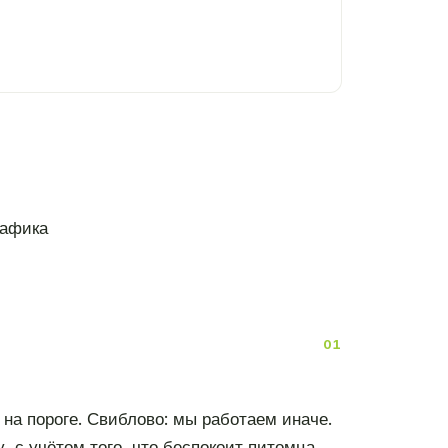
рафика
на пороге. Свиблово: мы работаем иначе.
 с учётом того, что беспокоит питомца.