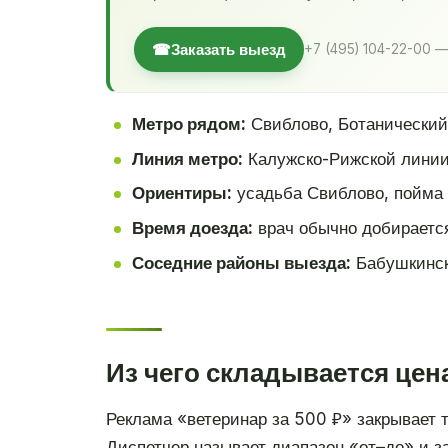
☎
Заказать выезд
+7 (495) 104-22-00 —
Метро рядом:
Свиблово, Ботанический
Линия метро:
Калужско-Рижской лини
Ориентиры:
усадьба Свиблово, пойма 
Время доезда:
врач обычно добирается
Соседние районы выезда:
Бабушкинск
Из чего складывается цен
Реклама «ветеринар за 500 ₽» закрывает 
Диспетчер называет диапазон «от–до» и за