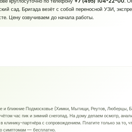
ове круглосуточно по телефону
+7 (495) 104-22-00
. 
ский сад. Бригада везёт с собой переносной УЗИ, эксп
те. Цену озвучиваем до начала работы.
ве и ближние Подмосковье (Химки, Мытищи, Реутов, Люберцы, Б
учётом час пик и зимний снегопад. На дому делаем осмотр, ана
 клинику-партнёра с сопровождением. Платите только за то, ч
по симптомам — бесплатно.