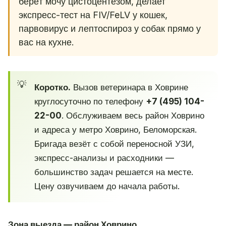
берёт мочу цистоцентезом, делает
экспресс-тест на FIV/FeLV у кошек,
парвовирус и лептоспироз у собак прямо у
вас на кухне.
Коротко.
Вызов ветеринара в Ховрине
круглосуточно по телефону
+7 (495) 104-
22-00
. Обслуживаем весь район Ховрино
и адреса у метро Ховрино, Беломорская.
Бригада везёт с собой переносной УЗИ,
экспресс-анализы и расходники —
большинство задач решается на месте.
Цену озвучиваем до начала работы.
Зона выезда — район Ховрино