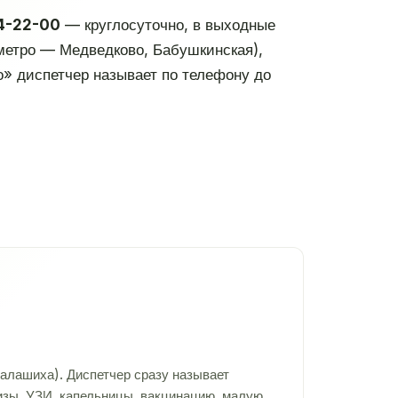
04-22-00
— круглосуточно, в выходные
 метро — Медведково, Бабушкинская),
о» диспетчер называет по телефону до
алашиха). Диспетчер сразу называет
лизы, УЗИ, капельницы, вакцинацию, малую