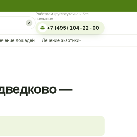
Работаем круглосуточно и без
выходных
×
+7 (495) 104-22-00
ечение лошадей
Лечение экзотики
▾
едведково —