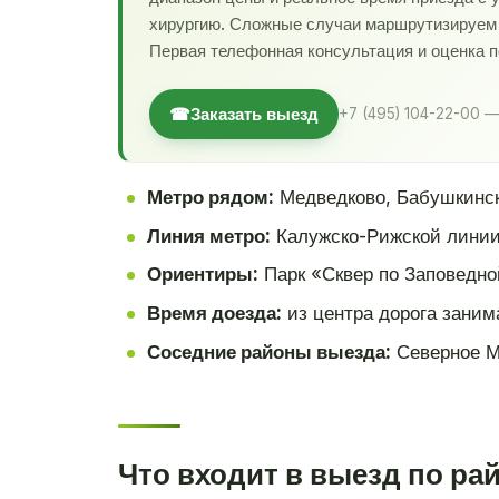
хирургию. Сложные случаи маршрутизируем в
Первая телефонная консультация и оценка 
☎
Заказать выезд
+7 (495) 104-22-00 —
Метро рядом:
Медведково, Бабушкинск
Линия метро:
Калужско-Рижской лини
Ориентиры:
Парк «Сквер по Заповедно
Время доезда:
из центра дорога заним
Соседние районы выезда:
Северное М
Что входит в выезд по ра