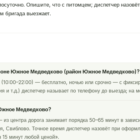
глосуточно. Опишите, что с питомцем; диспетчер назовё
м бригада выезжает.
айоне Южное Медведково (район Южное Медведково)?
10:00–22:00) — бесплатно, ночью или срочно — с фиксир
я и т.д.) диспетчер называет по телефону до выезда; на м
 Южное Медведково?
из центра дорога занимает порядка 50–65 минут в завис
, Свиблово. Точное время диспетчер назовёт при оформле
 15 минут любой ценой».