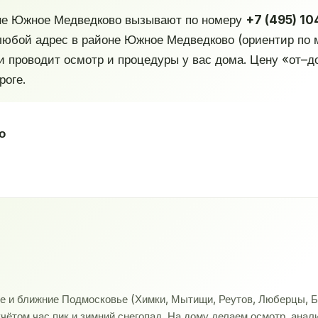
оне Южное Медведково вызывают по номеру
+7 (495) 1
 любой адрес в районе Южное Медведково (ориентир по
и проводит осмотр и процедуры у вас дома. Цену «от–д
роге.
о
ве и ближние Подмосковье (Химки, Мытищи, Реутов, Люберцы, Б
учётом час пик и зимний снегопад. На дому делаем осмотр, ана