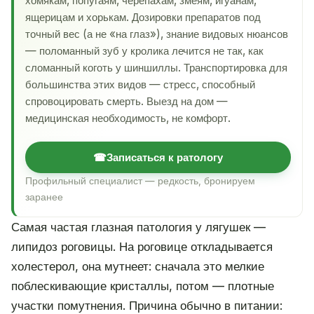
хомякам, попугаям, черепахам, змеям, игуанам,
ящерицам и хорькам. Дозировки препаратов под
точный вес (а не «на глаз»), знание видовых нюансов
— поломанный зуб у кролика лечится не так, как
сломанный коготь у шиншиллы. Транспортировка для
большинства этих видов — стресс, способный
спровоцировать смерть. Выезд на дом —
медицинская необходимость, не комфорт.
☎
Записаться к ратологу
Профильный специалист — редкость, бронируем
заранее
Самая частая глазная патология у лягушек —
липидоз роговицы. На роговице откладывается
холестерол, она мутнеет: сначала это мелкие
поблескивающие кристаллы, потом — плотные
участки помутнения. Причина обычно в питании: