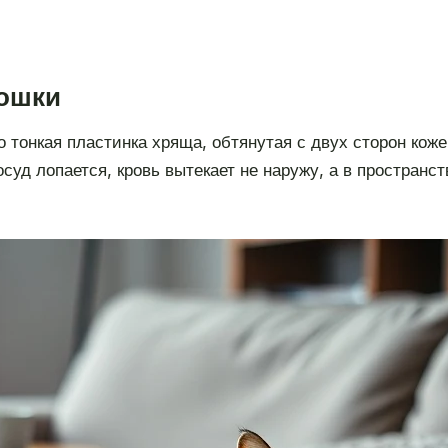
кошки
о тонкая пластинка хряща, обтянутая с двух сторон кож
осуд лопается, кровь вытекает не наружу, а в простран