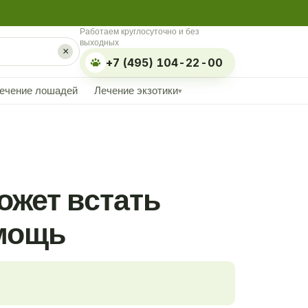
Работаем круглосуточно и без
выходных
×
+7 (495) 104-22-00
ечение лошадей
Лечение экзотики
▾
ожет встать
омощь