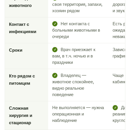
своя территория, запахи,
дорога,
животного
хозяин рядом
и звуки
Нет контакта с
Есть рис
Контакт с
✓
больными животными в
ожидани
инфекциями
очереди
невакци
Врач приезжает к
Зависит 
Сроки
✓
вам, в т.ч. ночью и в
графика
праздники
Владелец —
Чаще бе
Кто рядом с
✓
животное спокойнее,
кабинет
питомцем
видно реальное
поведение
Не выполняется — нужна
Да —
Сложная
✓
операционная и
реанима
хирургия и
наблюдение
круглос
стационар